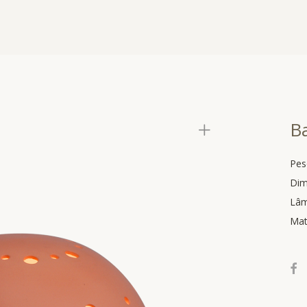
Ba
Pes
Dim
Lâ
Mat