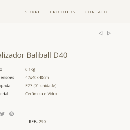
SOBRE
PRODUTOS
CONTATO
lizador Baliball D40
o
6.1kg
ensões
42x40x40cm
mpada
E27 (01 unidade)
erial
Cerâmica e Vidro
REF.:
290