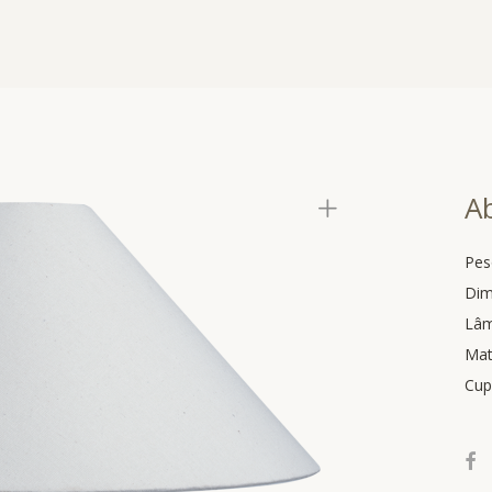
A
Pes
Dim
Lâ
Mat
Cup