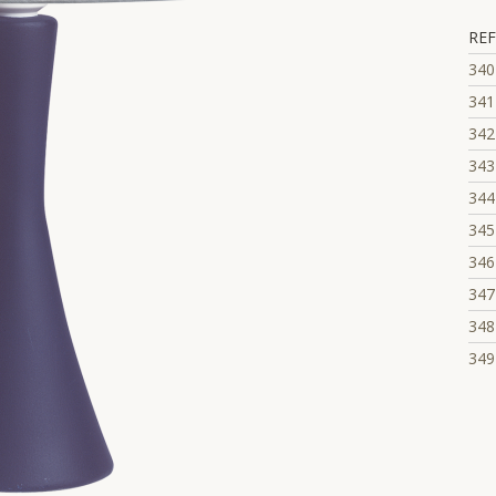
REF
340
341
342
343
344
345
346
347
348
349