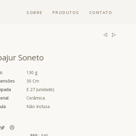
SOBRE
PRODUTOS
CONTATO
bajur Soneto
o
130 g
ensões
30 Cm
mpada
E 27 (unidade)
erial
Cerâmica
ula
Não Inclusa
REF.:
340